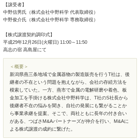
【譲受者】
中野信男氏（株式会社中野科学 代表取締役）
中野俊介氏（株式会社中野科学 専務取締役）
【株式譲渡契約調印式】
平成29年12月26日(火曜日) 11:00～11:50
高志の宿 高島屋にて
＜概要＞
新潟県燕三条地域で金属器物の製造販売を行うT社は、後
継者の不在という問題を抱えながら、会社の存続方法を
模索していた。一方、燕市で金属の電解研磨や着色、板
金加工を手掛ける株式会社中野科学は、T社のS社長から
後継者不在の悩みを聞き、自社の発展にも繋がることか
ら事業承継を提案。そこで、両社ともに長年の付き合い
がある、つばさM&Aパートナーズが仲介を行い、M&Aに
よる株式譲渡の成約に繋げた。