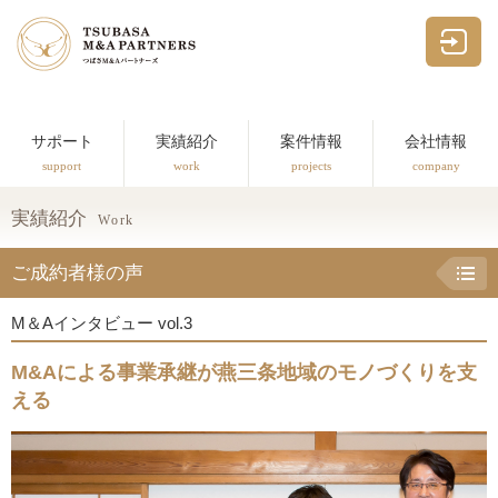
つばさM&Aパー
サポート
実績紹介
案件情報
会社情報
support
work
projects
company
実績紹介
Work
ご成約者様の声
M＆Aインタビュー vol.3
M&Aによる事業承継が燕三条地域のモノづくりを支
える