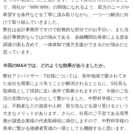
で、両社が「WIN WIN」の関係になれるよう、双方のニーズや
希望する条件などを丁寧に汲み取りながら、一つ一つ解決に向
けて取り組んでいきました。
弊社は会計事務所ですので財務的な部分でのお手伝い、また当
会計事務所ならではの強みである、金融機関出身者による資金
調達の面も含めて、一体体制で後方支援ができるのが強みだと
思っています。
今回のM&Aでは、どのような効果がありましたか。
弊社アドバイザー：T社様については、長年地域で愛されてき
た会社を廃業により失うことが解消されるとともに、S社長も
取締役として現状に近い条件で勤務されますので、今後のご生
活の支障のないものとして繋がりました。中野科学様について
は、不動産などの資産や人材、取引先などを譲り受けるという
大きなメリットがあります。さらに、社長のご子息である現専
務が譲渡企業様の代表取締役に就任しますので、中野科学様の
将来に繋がる後継者育成の一環としても機能すると思います。