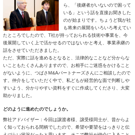
ら、「後継者がいないので困って
いる」という話を直接お聞きした
のが始まりです。ちょうど我が社
も将来の展開をいろいろ考えてい
たところでしたので、T社が持っておられる技術や事業を、今
後展開していく上で活かせるのではないかと考え、事業承継の
話をさせていただきました。
ただ、実際に話を進めるとなると、法律的なことなど分からな
いこともたくさんありますので、お相手にご迷惑をかけること
がないように、つばさM&Aパートナーズさんにご相談したので
す。仲介をしていただく中で、私どもが経営的な面で判断しや
すいよう、分かりやすい資料をすぐに作成してくださり、大変
助かりました。
どのように進めたのでしょうか。
弊社アドバイザー：今回は譲渡者様、譲受様同士が、昔からよ
く知っておられる間柄でしたので、希望や要望をはっきりと伝
えづらい状況だったと思います。そこで弊社が仲介に入ること