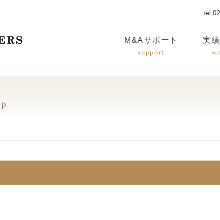
tel.
つばさM&Aパートナーズ
M&A
サポート
実
support
w
ap