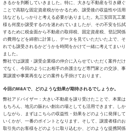
きるかを判断していきました。特に、大きな不動産を引き継ぐ
ことで高額な固定資産税がかかるため、譲受後の収益性や活用
法などもしっかりと考える必要がありました。丸三安田瓦工業
様も何度か譲受するのを迷われていましたが、その不安を払拭
するために税金面から不動産の取得税、固定資産税、登記関係
の費用などを綿密に計算し、データを見ていただいた上で、そ
れでも譲受されるかどうかを時間をかけて一緒に考えてまいり
ました。
弊社では譲渡・譲受企業様の仲介に入らせていただく案件だけ
でなく、今回のようにお相手の弁護士など専門家との交渉、事
業譲渡や事業再生などの案件も手掛けております。
今回のM&Aで、どのような効果が期待されるでしょうか。
弊社アドバイザー：大きい不動産を譲り受けたことで、本業は
もちろん、地元の賑わい創出の場としても活用できます。しか
しながら、まずはこちらの収益性・効果をどのように発揮して
いくかが、一番のポイントとなります。そして、譲渡者様のお
取引先のお客様をどのように取り込むか、どのような提携関係