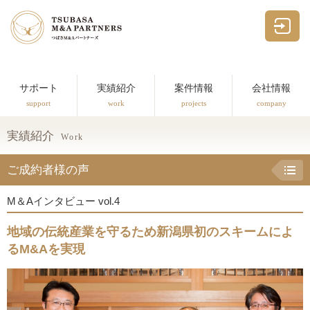
つばさM&Aパー
サポート
実績紹介
案件情報
会社情報
support
work
projects
company
実績紹介
Work
ご成約者様の声
M＆Aインタビュー vol.4
地域の伝統産業を守るため新潟県初のスキームによ
るM&Aを実現