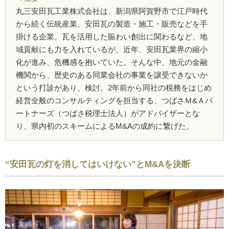
丸三安田瓦工業株式会社は、新潟県阿賀野市で江戸時代
から続く伝統産業、安田瓦の製造・施工・販売などを手
掛ける企業。瓦を活用した賑わい創出に関わるなど、地
域貢献にも力を入れているが、近年、安田瓦業界の縮小
化が進み、危機感を抱いていた。そんな中、地元の金融
機関から、歴史のある同業会社の事業を譲受できないか
という打診があり、検討。2年前から同社の税務をはじめ
経営全般のコンサルティングを担当する、つばさＭ&Ａパ
ートナーズ（つばさ税理士法人）がアドバイザーとな
り、県内初のスキームによるM&Aの成約に繋げた。
“安田瓦の灯を消してはいけない”とM&Aを決断