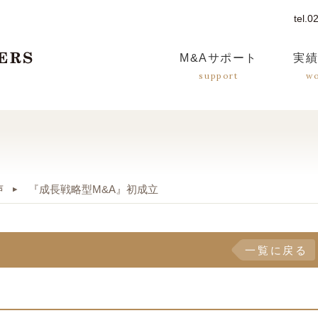
tel.
つばさM&Aパートナーズ
M&A
サポート
実
support
w
声
『成長戦略型M&A』初成立
一覧に戻る