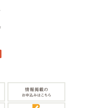
地
う
作