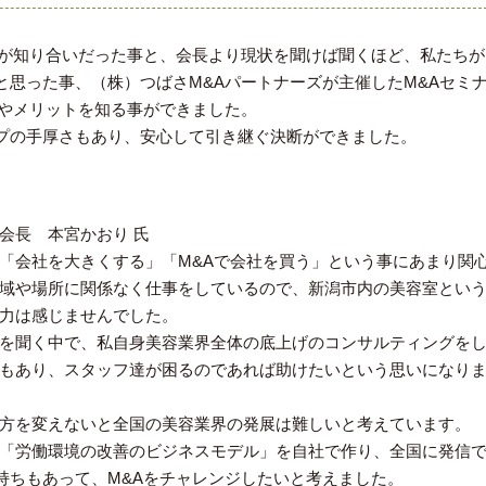
業が知り合いだった事と、会長より現状を聞けば聞くほど、私たちが
思った事、（株）つばさM&Aパートナーズが主催したM&Aセミ
れやメリットを知る事ができました。
プの手厚さもあり、安心して引き継ぐ決断ができました。
会長 本宮かおり 氏
「会社を大きくする」「M&Aで会社を買う」という事にあまり関
域や場所に関係なく仕事をしているので、新潟市内の美容室とい
力は感じませんでした。
を聞く中で、私自身美容業界全体の底上げのコンサルティングを
もあり、スタッフ達が困るのであれば助けたいという思いになり
方を変えないと全国の美容業界の発展は難しいと考えています。
「労働環境の改善のビジネスモデル」を自社で作り、全国に発信
持ちもあって、M&Aをチャレンジしたいと考えました。