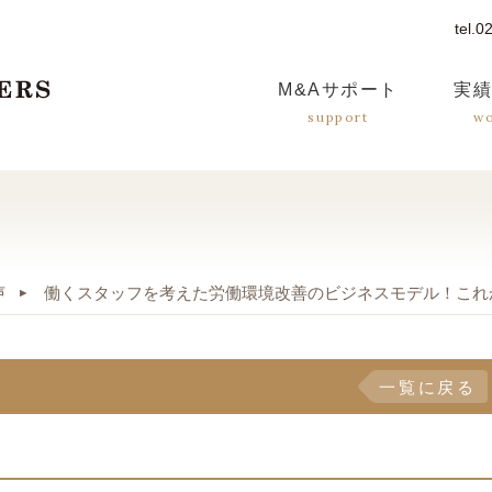
tel.
つばさM&Aパートナーズ
M&A
サポート
実
support
w
声
働くスタッフを考えた労働環境改善のビジネスモデル！これ
一覧に戻る