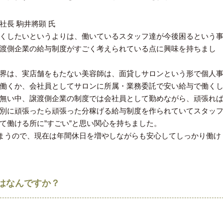
社⻑ 駒井將顕 ⽒
くしたいというよりは、働いているスタッフ達が今後困るという
渡側企業の給与制度がすごく考えられている点に興味を持ちまし
界は、実店舗をもたない美容師は、面貸しサロンという形で個人
働くか、会社員としてサロンに所属・業務委託で安い給与で働く
無い中、譲渡側企業の制度では会社員として勤めながら、頑張れ
別に頑張ったら頑張った分稼げる給与制度を作られていてスタッ
て働ける所に”すごい”と思い関心を持ちました。
まうので、現在は年間休日を増やしながらも安心してしっかり働け
はなんですか？