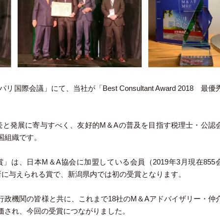
国際会議」にて、当社が「Best Consultant Award 2018 最優
続と発展に寄与すべく、友好的M＆Aの普及を目指す税理士・公認
国組織です。
最優秀M＆A賞」は、日本M＆A協会に加盟している会員（2019年3月現在855
務所に与えられる賞で、新潟県内では初の受賞となります。
行政機関の皆様と共に、これまで18社のM＆Aアドバイザリー・仲
価され、今回の受賞につながりました。